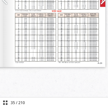
35
/
210