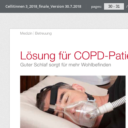
Cellitinnen 3_2018_finale_Version 30.7.2018
pages:
/