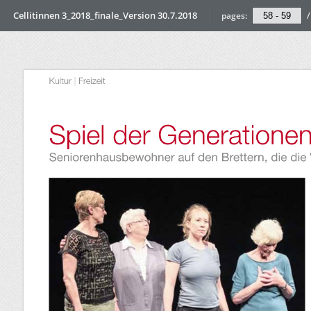
Cellitinnen 3_2018_finale_Version 30.7.2018
pages:
/