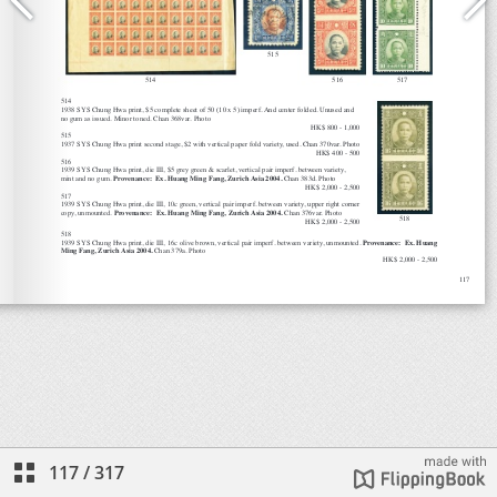
117
/
317