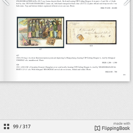
99
/
317