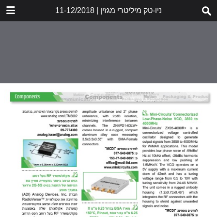
DOWNLOAD
ניו-טק מיליטרי מגזין | 11-12/2018
MILITARY_12.18_GR_LR.pdf
18.4 MB