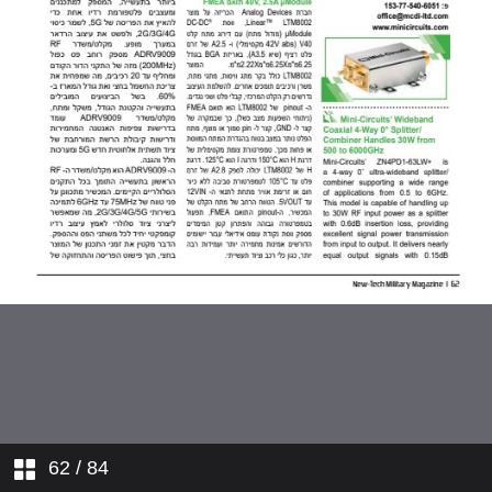
62
/ 84