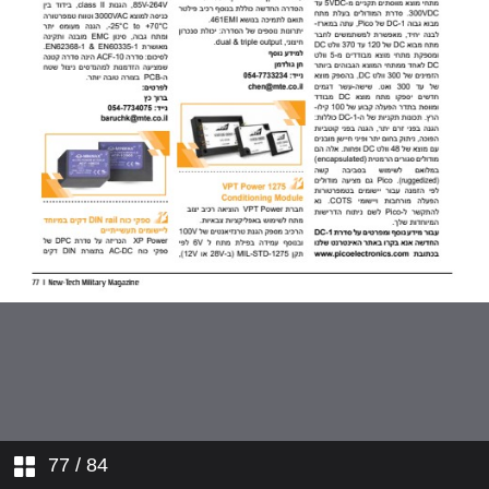
77
/ 84