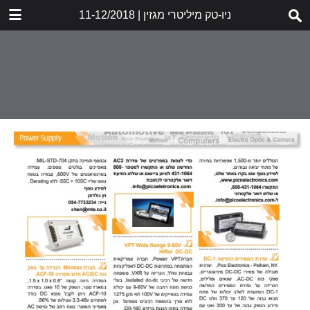
DOWNLOAD
ניו-טק מיליטרי מגזין | 11-12/2018
MILITARY_12.18_GR_LR.pdf
18.4 MB