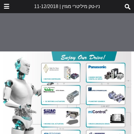
DOWNLOAD
ניו-טק מיליטרי מגזין | 11-12/2018
MILITARY_12.18_GR_LR.pdf
18.4 MB