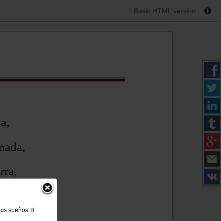
Basic HTML version
a,
nada,
rra,
rra,
os sueños. It