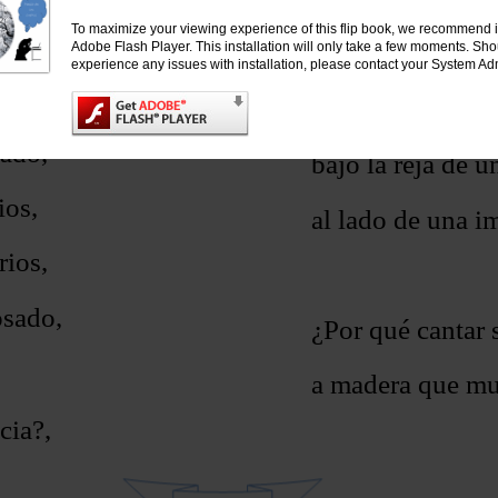
To maximize your viewing experience of this flip book, we recommend i
aso,
esa mano que tan
Adobe Flash Player. This installation will only take a few moments. Sh
experience any issues with installation, please contact your System Adm
ado,
cuando está con 
rado,
bajo la reja de u
ios,
al lado de una i
rios,
osado,
¿Por qué cantar 
a madera que mu
cia?,