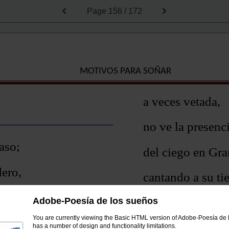
Page
156 / 172
MOTIVOS PARA SOÑAR
a veces vetada,
no ve la presenci
aso;
del ciego en Gra
dero,
cantando a su tie
do entero,
y al pedir, se cie
Adobe-Poesía de los sueños
You are currently viewing the Basic HTML version of Adobe-Poesía de l
lo raso,
has a number of design and functionality limitations.