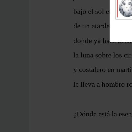
bajo el sol en el oc
de un atardecer dor
donde ya hace acla
la luna sobre los cir
y costalero en marti
le lleva a hombro r
¿Dónde está la esen