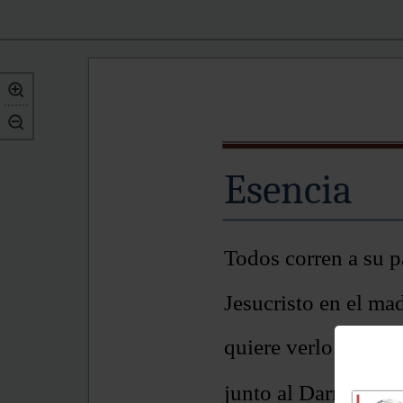
Esencia
Todos corren a su p
Jesucristo en el ma
quiere verlo el mun
junto al Darro a cie