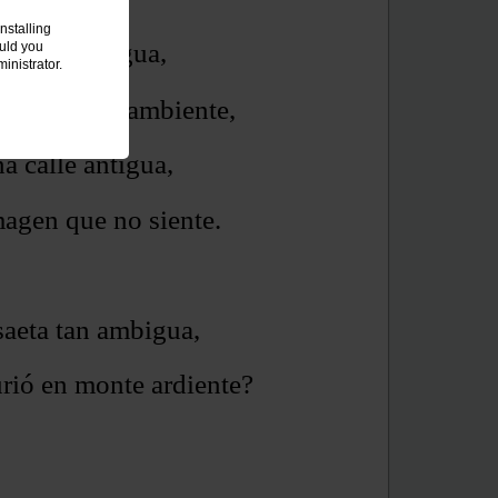
nstalling
to se santigua,
ould you
inistrator.
Jesús en el ambiente,
na calle antigua,
magen que no siente.
saeta tan ambigua,
rió en monte ardiente?