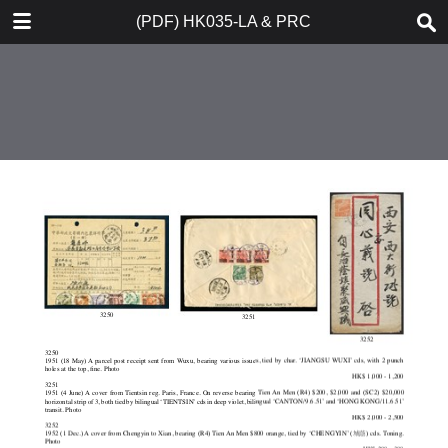
DOWNLOAD
(PDF) HK035-LA & PRC
(PDF) HK035-LA & PRC.pdf
246 MB