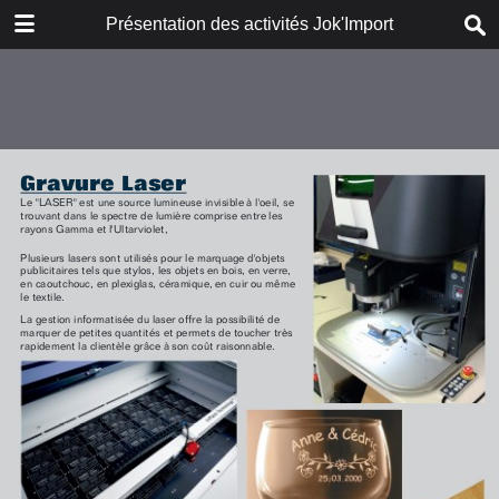
DOWNLOAD
Présentation des activités Jok'Import
publication.pdf
1026 MB
TABLE OF CONTENTS
Page 1
Page 2
Page 3
Page 4
Page 5
Page 6
Page 7