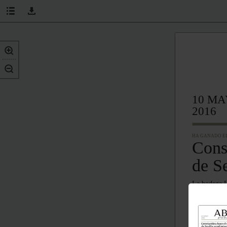
10 M
2016
HA GANADO EL
Const
de S
La bodega L
años en la S
VILLANUEVAD
El Ayuntam
acusa a los