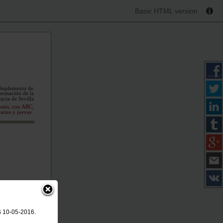
Basic HTML version
Suplemento de
ormación de la
ncia de Sevilla
ratis, con ABC,
artes y jueves
[2]
S 10-05-2016.