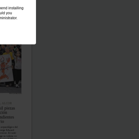
end installing
ould you
inistrator.
RAÚLDOBLADO
L ALCOR
il piezas
cción
ndientes
rio
o arqueológico del
George Edward
crecer. El casti-
ge su valiosa co-