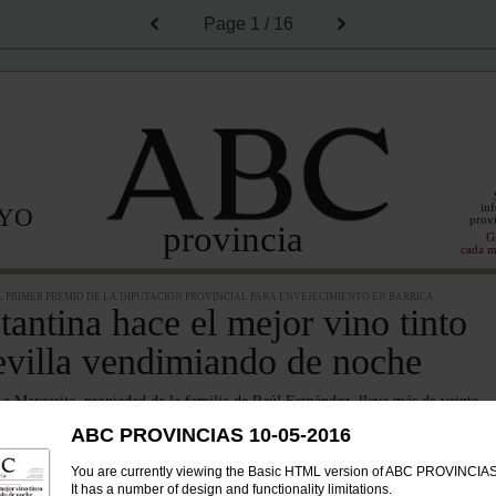
Page
1 / 16
inf
AYO
provi
provincia
G
cada m
 PRIMER PREMIO DE LA DIPUTACIÓN PROVINCIAL PARA ENVEJECIMIENTO EN BARRICA
antina hace el mejor vino tinto
evilla vendimiando de noche
a Margarita, propiedad de la familia de Raúl Fernández, lleva más de veinte
ierra Norte y sus vinos están en gastrobares de Madrid, Barcelona y Canarias
ABC PROVINCIAS 10-05-2016
ELRÍOYMINAS
You are currently viewing the Basic HTML version of ABC PROVINCIA
iento
It has a number of design and functionality limitations.