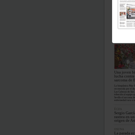
animalistas 
extorsionarl
La alcaldesa, Pepi F
Minera, ha denuncia
to intento de extorsió
ción Animalius para 
convenio de colabora
cesarían «el acoso d
Los animalistas lo ni
LAS CABEZAS 
Una joven b
lucha contra 
sarcoma de 
La bioquímica Pilar P
reconocida por el A
Las Cabezas de San 
tribución al equipo q
Sevilla el sarcoma d
enfermedad rara e in
ÉCIJA
Sergio Garcí
rastrea en un
origen de As
OSUNA
La parada ec