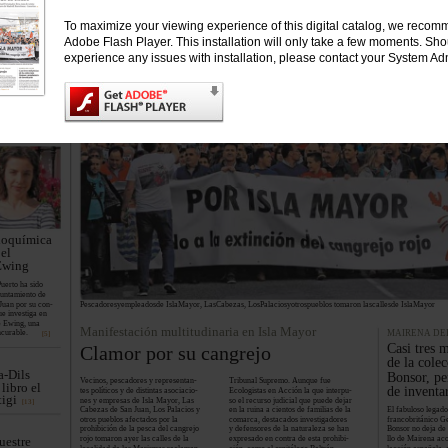
de
To maximize your viewing experience of this digital catalog, we recomm
es
Adobe Flash Player. This installation will only take a few moments. Sh
erre, de Unión
experience any issues with installation, please contact your System Adm
do un supues-
n de la asocia-
que firme un
ción con el que
e denuncias».
egan.
[10]
DE SAN JUAN
ioquímica
el
Ewing
uerto ha sido
yuntamiento de
Juan por su con-
Pescadoresyempleadosde IslaMayor, LasCabezas, LosPalaciosyotrospueblos tomaron lascallesde IslaMayor
ue investiga en
e Ewing, una
Manifestación multitudinaria en Isla Mayor
curable.
MAIRENA DE
[5]
Casi tres m
Clamor por su cangrejo
de la cole
a-Dils
Bonsor, pe
Vecinos, pescadores y representan-
Tribunal Supremo. Aunque fue
 libro el
de inventa
tes políticos y de distintas asociacio-
Ecologistas en Acción la que interpu-
tigi
nes y empresas de Isla Mayor, Las
so el recurso judicial que puede dejar
[13]
Cabezas de San Juan, Los Palacios y
en la ruina a cientos de familias de la
El fabuloso legad
otros pueblos afectados por la
comarca, destacados investigadores
francobritánico 
prohibición de la pesca del cangrejo
y defensores de la naturaleza se han
Bonsor no deja de 
rojo tomaron ayer las calles de la
expresado en contra de esta prohibi-
llo de Mairena aco
uestre