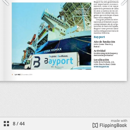
8
/
44