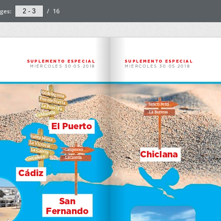
ges:
/
16