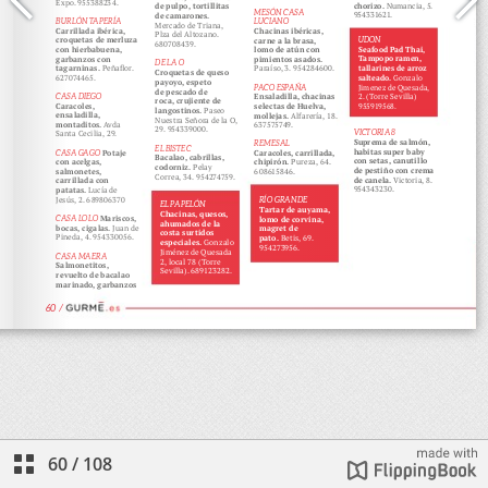
60
/
108