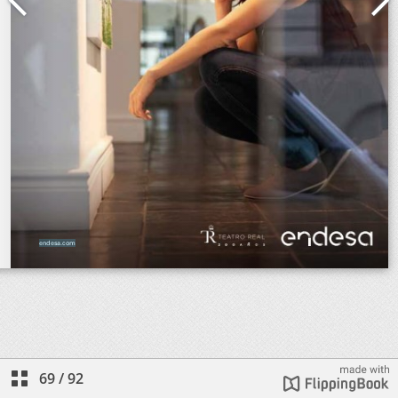
69
/
92