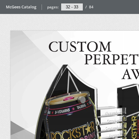
McGees Catalog
pages:
/
84