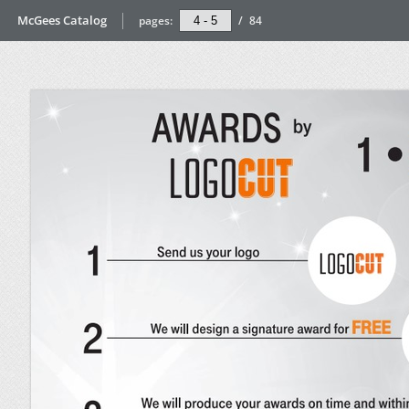
McGees Catalog
pages:
/
84