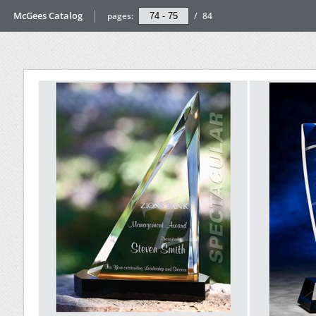
McGees Catalog
pages:
/
84