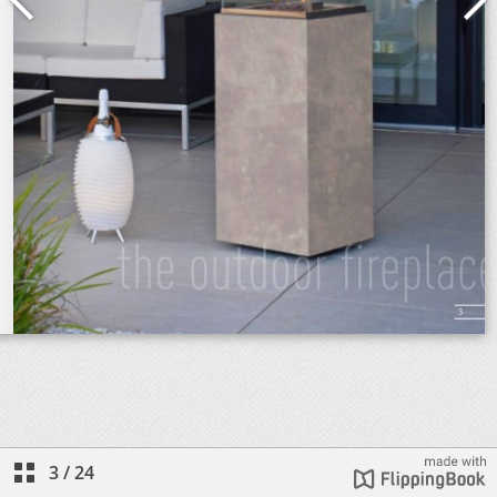
3
/
24