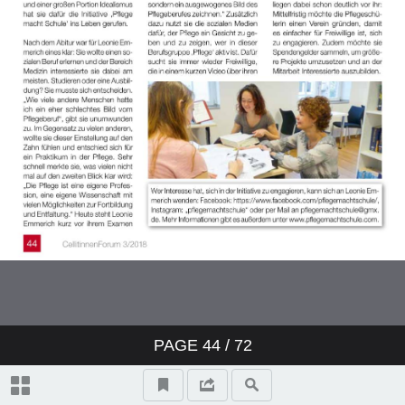
PAGE
44
/ 72