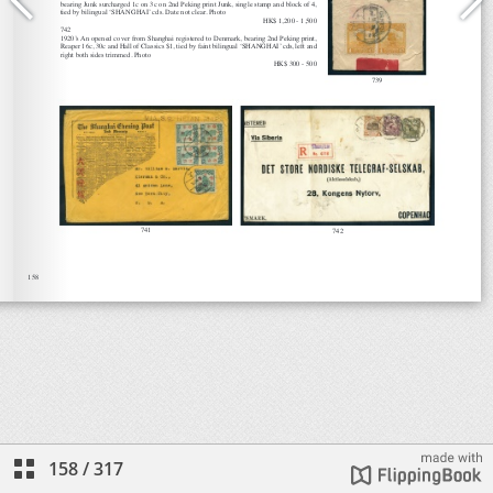
158
/
317