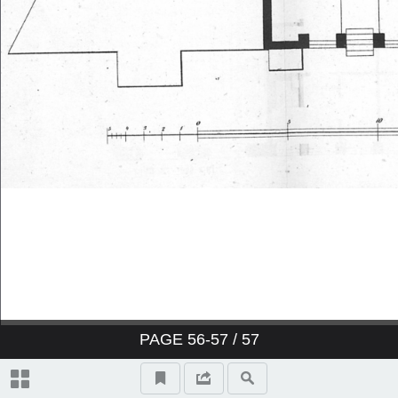
PAGE
56-57
/ 57