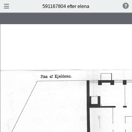
DOWNLOAD
591167804 efter elena
591167804 efter elena.pdf
7.7 MB