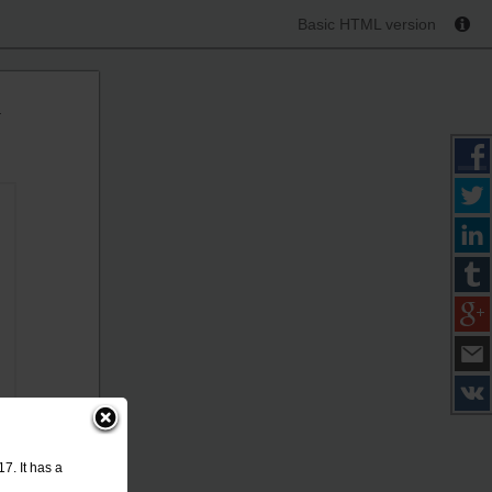
Basic HTML version
4
7. It has a