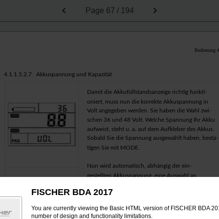
Page
67 / 194
Bedienung 
4.1.1.5.2.7 Akkuspannung und Kapazität
Damit die Akkufüllstandsanzeige richtig funkti-
oniert, muss nun die korrekte Akkuspannung in
Volt angegeben werden. Sie haben die Wahl zwi-
schen 36 und 48 Volt. Welche Spannung Ihr Akku
aufweist, steht u. a. auf dem Aufkleber des Akkus.
Sobald Sie die Spannung ausgewählt haben, bestä-
tigen Sie mit
MODE
.
Nun wird automatisch, abhängig der ein-
gestellten Akkuspannung, eine Auswahl an
Kapazitäten zur Verfügung gestellt. Auch hier
FISCHER BDA 2017
gilt: Die Akkukapazität wird in „Ah“ angege-
ben und steht ebenfalls u.a. auf dem Aufkle-
You are currently viewing the Basic HTML version of FISCHER BDA 201
ber des Akkus geschrieben. Diese Einstellung
number of design and functionality limitations.