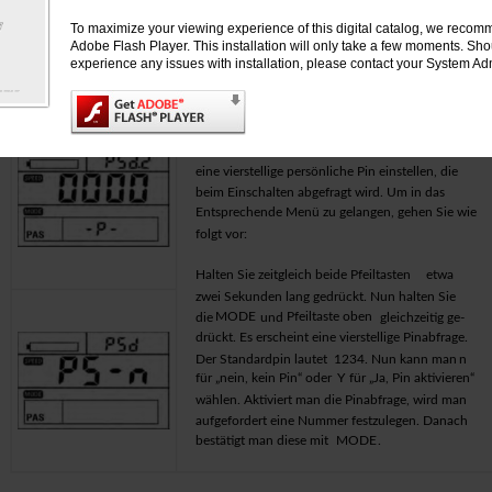
ist notwendig, damit später auf Ihrem Display
die korrekte Restreichweite angezeigt wird.
To maximize your viewing experience of this digital catalog, we recomm
Adobe Flash Player. This installation will only take a few moments. Sh
experience any issues with installation, please contact your System Adm
4.1.1.5.2.8 Persönliche Pin
Da das Display nicht abnehmbar ist und somit für
Unbefugte zugänglich, können Sie auf Wunsch
eine vierstellige persönliche Pin einstellen, die
beim Einschalten abgefragt wird. Um in das
Entsprechende Menü zu gelangen, gehen Sie wie
folgt vor:
Halten Sie
zeitgleich beide Pfeiltasten
etwa
zwei Sekunden lang gedrückt. Nun halten Sie
MODE
Pfeiltaste oben
die
und
gleichzeitig ge-
drückt. Es erscheint eine vierstellige Pinabfrage.
Der Standardpin lautet
1234
. Nun kann man
n
für „nein, kein Pin“ oder
Y
für „Ja, Pin aktivieren“
wählen. Aktiviert man die Pinabfrage, wird man
aufgefordert eine Nummer festzulegen. Danach
bestätigt man diese mit
MODE
.