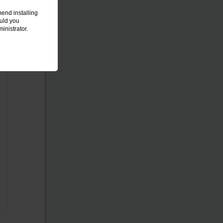
end installing
ould you
inistrator.