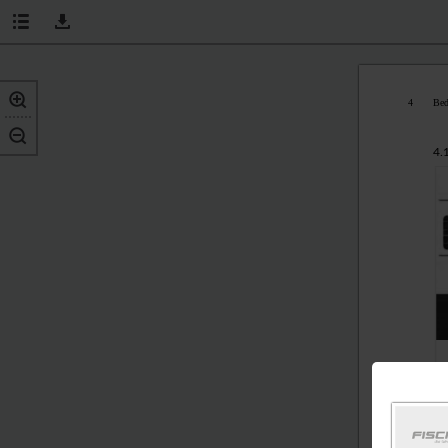
4
Bed
4.