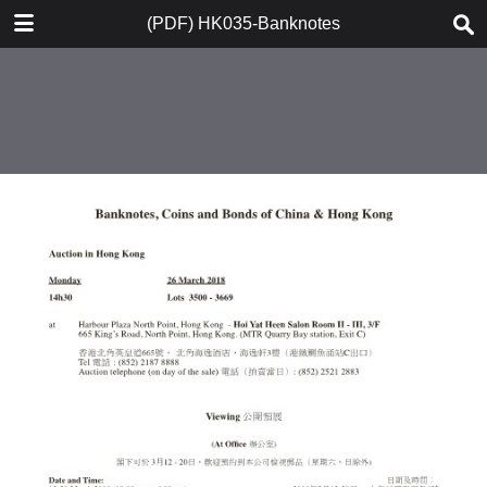
DOWNLOAD
(PDF) HK035-Banknotes
(PDF) HK035-Banknotes.pdf
70.4 MB