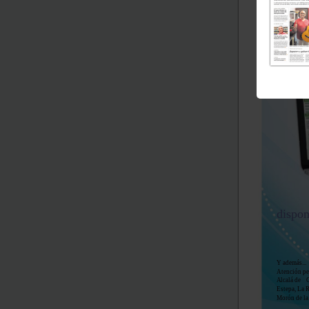
IAE, IBI
dispon
Y además...
Atención per
A
lcalá de
E
stepa, La 
Morón de la