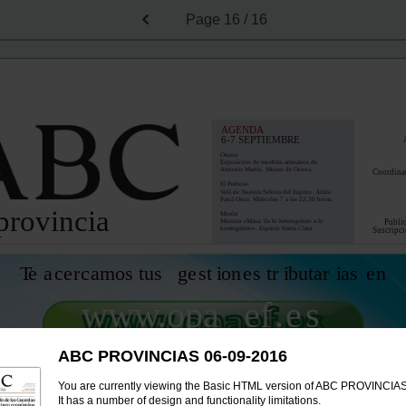
Page
16 / 16
AGENDA
6-7 SEPTIEMBRE
Osuna
Exposición de muebles artesanos de
Antonio Martín. Museo de Osuna.
Coordinad
El Pedroso
Velá de Nuestra Señora del Espino. Actúa
Parcá Once. Miércoles 7 a las 22,30 horas.
provincia
Morón
Muestra «Masa: de lo heterogéneo a lo
Publi
homogéneo». Espacio Santa Clara.
Suscripc
T
e
a
ce
r
c
amos tus
ge
st
i
on
e
s tr
i
butar
i
as
e
n
www.opa
ef
.
e
s
ABC PROVINCIAS 06-09-2016
ORGANISMO DE ASISTENCIA ECONÓMICA Y FISCAL |
Subsede electrónica
You are currently viewing the Basic HTML version of ABC PROVINCIA
It has a number of design and functionality limitations.
D
i
spon
i
bl
e
para dar servicio