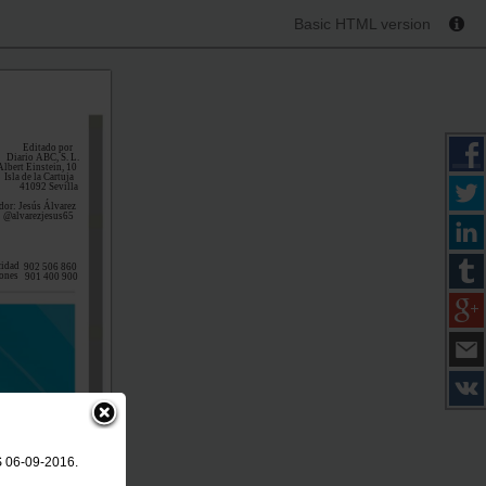
Basic HTML version
Editado por
Diario ABC, S. L.
Albert Einstein, 10
Isla de la Cartuja
41092 Sevilla
or: Jesús Álvarez
@alvarezjesus65
cidad
902 506 860
iones
901 400 900
S 06-09-2016.