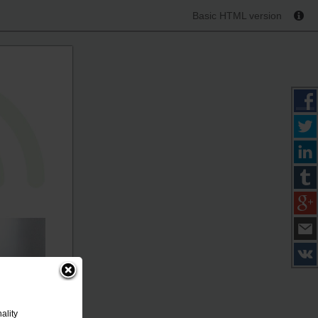
Basic HTML version
ality