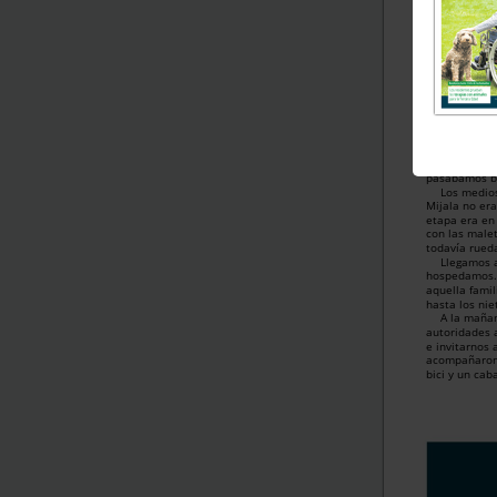
Residencia N
de los Dolor
Me llamo Isab
enseñanza du
El primer pue
nuestra provi
Mijala (Burgo
experiencias
distintas, pe
generosa y 
mi tía, así q
pasábamos 
Los medio
Mijala no er
etapa era en 
con las malet
todavía rued
Llegamos 
hospedamos. 
aquella famil
hasta los nie
A la mañan
autoridades 
e invitarnos
acompañaron
bici y un cab