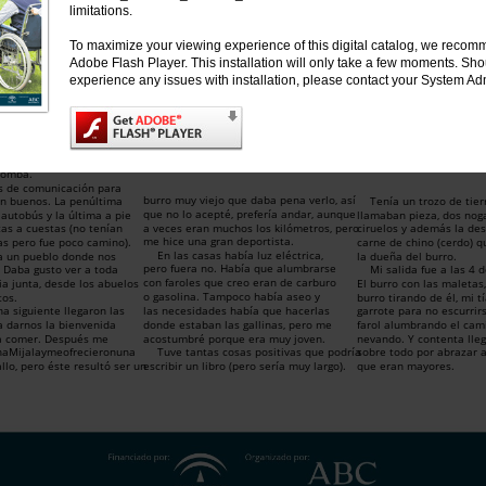
uestra Señora
limitations.
es de Córdoba
To maximize your viewing experience of this digital catalog, we recomm
el y he trabajado en la
Adobe Flash Player. This installation will only take a few moments. Sh
rante 36 años y medio.
blo fue provisional, en
experience any issues with installation, please contact your System Adm
ncia, pero el segundo, en
s). Allí es donde tuve más
, pues las costumbres eran
ro la gente buena y muy
además me acompañaba
Isabel Luque Espejo
ue nunca me sentí sola y lo
bomba.
s de comunicación para
burro muy viejo que daba pena verlo, así
an buenos. La penúltima
Tenía un trozo de tier
que no lo acepté, prefería andar, aunque
autobús y la última a pie
llamaban pieza, dos nog
a veces eran muchos los kilómetros, pero
as a cuestas (no tenían
ciruelos y además la de
me hice una gran deportista.
as pero fue poco camino).
carne de chino (cerdo) q
En las casas había luz eléctrica,
a un pueblo donde nos
la dueña del burro.
pero fuera no. Había que alumbrarse
Daba gusto ver a toda
Mi salida fue a las 4 
con faroles que creo eran de carburo
ia junta, desde los abuelos
El burro con las maletas
o gasolina. Tampoco había aseo y
tos.
burro tirando de él, mi t
a siguiente llegaron las
las necesidades había que hacerlas
garrote para no escurrirs
a darnos la bienvenida
donde estaban las gallinas, pero me
farol alumbrando el ca
 a comer. Después me
acostumbré porque era muy joven.
nevando. Y contenta lleg
aMijalaymeofrecieronuna
Tuve tantas cosas positivas que podría
sobre todo por abrazar 
allo, pero éste resultó ser un
escribir un libro (pero sería muy largo).
que eran mayores.