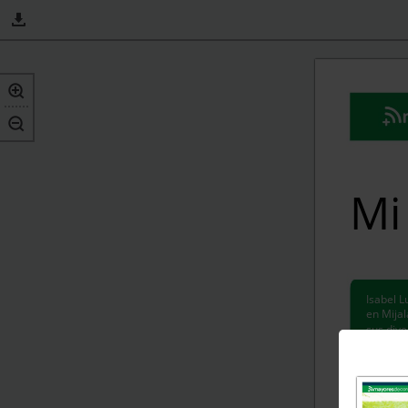
Mi
Isabel 
en Mijal
sus
dive
experie
pueblo 
ISABEL LUQU