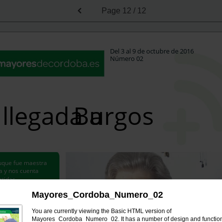
Page
12 / 12
Del 3 al 9 de octubre de 2016
Número 02
Burgos
 llegada a
Luque fue maestra
a y nos cuenta
rtidas
ncias
en este
Mayores_Cordoba_Numero_02
de Burgos
You are currently viewing the Basic HTML version of
Mayores_Cordoba_Numero_02. It has a number of design and function
E ESPEJO