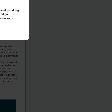
end installing
ould you
inistrator.
ra que ellos
ales y dos
spensa llena de
ue la aprovechó
de la madrugada.
, la dueña del
ía con un
e y yo con el
mino y además
ué sana y salva
a mis padres