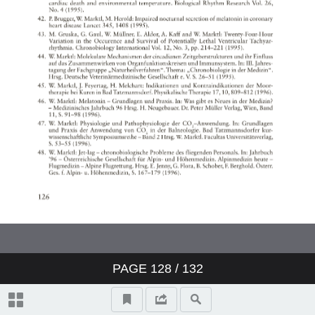
PAGE
128
/ 132