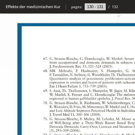
Effekte der medizinischen Kur
pages:
/
132