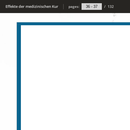
Effekte der medizinischen Kur
pages:
/
132