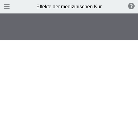
TABLE OF CONTENTS
Effekte der medizinischen Kur
Leere Seite
Leere Seite