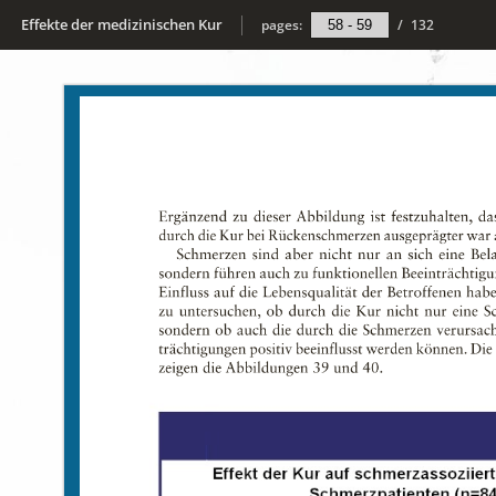
Effekte der medizinischen Kur
pages:
/
132