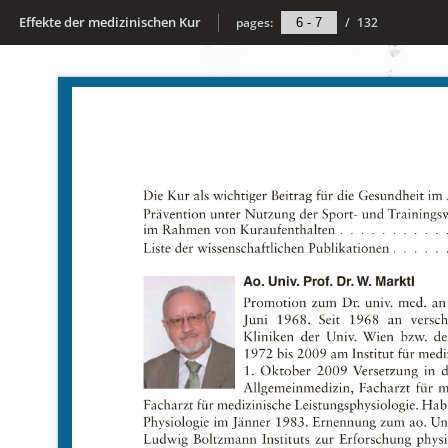
Effekte der medizinischen Kur
pages:
/
132