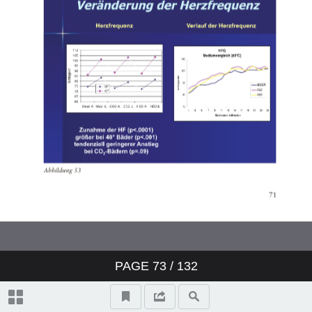
PAGE
73
/ 132