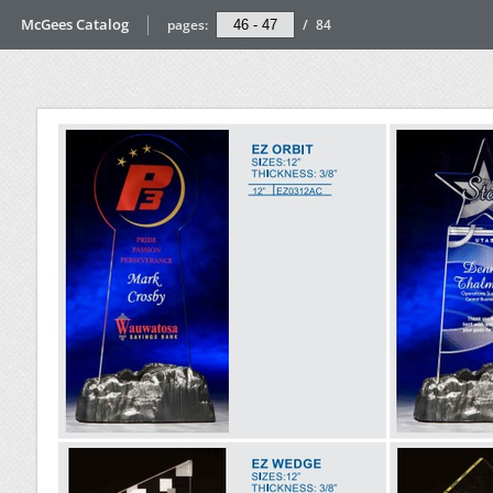
McGees Catalog
pages:
/
84