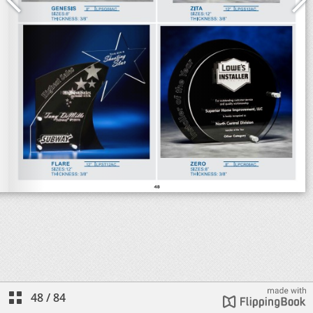
48
/
84