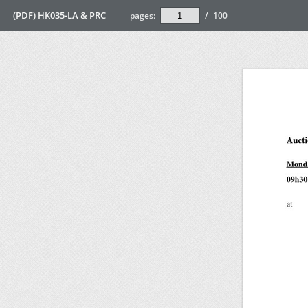
(PDF) HK035-LA & PRC
pages:
/
100