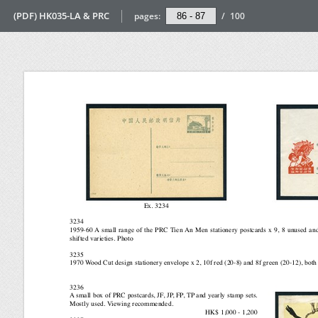
(PDF) HK035-LA & PRC
pages:
/
100