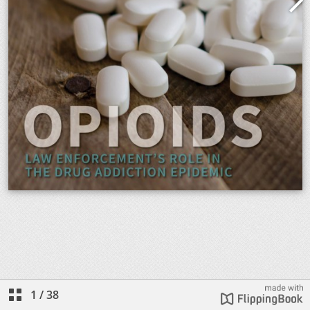
1
/
38