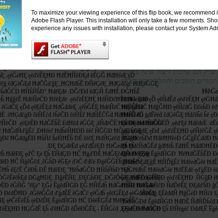
ĕďđ ģđĝĕĞ ,ďđĚĕĘĐ ĕĤĚđē ęĞ đĚĢĞ đĘĥ ęĕďģĚ ĥĎĠĚ ĕďĕ ĘĞ
,ĦđĤĠĝ ,ĘđēĚ :đĚė ęĕĠĝđĜ ďđĚĕĘ Ħđ
To maximize your viewing experience of this flip book, we recommend i
ĕĔĜđđĘĤĐ ęĕĜėĦĐ ĦĤĕēčđ ĐģĚĞĐ ,ďđģĕĚ ĕďėĘ ďĞ ęĐč
.ęĕĞďĚđ Đĕ
Adobe Flash Player. This installation will only take a few moments. Sh
ĥďēđ ĦĠĦđĥĚ ČĕĐ ďđĚĕĘĐ Ħĕĕđđē .ĐčėĥĐ ĕďĕĚĘĦĘ ĤĦđĕč
ĥĚĚ Ęĥ ęđģĚ ęĐĘ ěĦĕĜĥ ęĕĢĕĚČđ ęĕĚ
experience any issues with installation, please contact your System Adm
ĘĞđĠĐ ĦđĤđĚ ĕĦĥĚđ ęĕďĕĚĘĦ ĐĥđĘĥĚ čėĤđĚ ĐĚĒđĕĐ ĦđđĢ
.ęĦčĕčĝ ĘĞ ĞĕĠĥĚĐ ĕđĜĕĥ ĤđĢĕĘđ ĕ
čģĞč ěĚĒĐ ęĞ ĐĘďĎ ęĕďĕĚĘĦĐ Ęĥ ęĦđēėđĜ .ęĕđđĥė
ĕĚđ ,ěđĕĞĤĐ ĦČ đĘĞĐĥ ĕĚĥ ĐďčđĞ
ĕĚĘĐ ĖĕĘĐĦ ĕĠĘė ęĐĘĥ ěđĚČĐđ ęĕĥėđĤ ęĐĥ ěđēĔĕčĐ
ęĕďĕĚĘĦ ęĐ đĥđĚĕĚĘ ęĕČĤēČđ ęĕĘĕčđ
 ĦđĜėĐ ĦĝĠđĦ ěĚđģĚ ĦČđ ĦđĎĎđĠĦĚ ĦđČĚĝĕĝĐ .ĐĤčĞĐĐđ
.ęĐĘĥ ęĕđđĥĐ ĦĤčēč ĕđĜĕĥ ĤđĢĕĘ đĘ
.ęĕĤēđč ęĐĥ ęĕĜėĦĘ ěĦĕĜĥ ęđģĚĐđ ęĕĝēĕĐ
.ęĕĘĕčđĚ ęĕďĕĚĘĦ
ĥģĜđ ĦėĤČĦĚ ĦđĜėĐđ ěđĚČĐ ĝĕĝč ĘĞ ĐĤčĞĐĐ ĦĤĥĤĥ
 שרק הם שיוכלו ליצור שינוי בחברת
ĕĥĘ ,ęĕĜėĦĘ ęĕďĕĚĘĦĐ ĦđĚĦĤĕĐĘđ ěĚĢĞ ĦđĦĕėĘ ęĎ
מורים תומכים והתלמידיםמובילים
ĕčĝ čđĢĕĞĘđ ĦđČĜďĝĘ ,ĦĠĦđĥĚ ĐĤĕĢĕĘ ,ĦđĢđčģč ĦđĘĕĞĠĘ
ĦĕĠ
ĕĥđĜČĐ ĦĤĥĤĥĐ" ĦđĕĘđē .ĐĞčĐđ ěđĢĤ ĖđĦĚ ĐĜĦĥĚ
ėĥ ĦĝĝčĚ ĦđĕĤēČĐ ĦĕĕĘđē .ęĕďĕĚĘĦĘ ĦđĤĐčĦĚđ ĦđėĘđĐ
ĦđđĢ .ďēĕ ęĎ ęĕĤđĚđ ęĕďĕĚĘĦ ęĕĠĦđ
ĥ ěĠđČĘ ęĎđ ęĕĘĕĚĘđ ĦđĜđđėĘ ,ęĕĥĞĚĘ ĦđĕĤēČ ĦĘčģĚĐ
ĦĕĔĜĦđČ ĦđĝĜĦĐ ęĕĤčđĞ ĐčėĥĐ ĕďĕ
đĒ .ĕĦĢđčģĐ čēĤĚčđ ĕĥĕČĐ čēĤĚč ĦđĤĚČĜđ ĦđčĦėĜ ěĐ
ĦđĚĤđĜ ģđĒĕēđ čđĢĕĞĘ Ħđčĕĥē ĥĕ ęĐ
ĕĤēČĐ .ęĕĘĕĚĐ ĦđĞĚĥĚ ĖđĦčđ ĕĜĠĘ ,ĕĤđēČĚ ĦđĕĐĘ ĦđĕĤēČĐ
Ęĥ Đēđėđ ĦđĜĞĒĎ ,ęĕďĘĕ ĦđĕđėĒ :
č ĦđĜđĤďĝĚč ,ĐĦĕėč ĦđĥēĤĦĐĐ ěĕč ĤĞĠĐ ĦČ ęĢĚĢĘ
ģĘē ęĕēģđĘ ęĐđ ,ęĕďĕĚĘĦĐ ęĕĤĕčĞĚ 
ģĐč ĦĜđđģĚĐ ĦĥĤč ĥēĤĦĚĥ ĐĚ ěĕčĘ ĦđĤĢēčđ ĤĠĝĐ
,ĦđĕĦčėĥĐđ ĦđĕĦĦĕėĐ ĠČĝĔČđđĐ Ħ
.ĐĘ ĐĢđēĚđ ęĕďđĚĕĘĐ ĦĕĜėđĦ Ęĥ
Ęĥ ĦđčĤđĞĚđ ğđĦĕĥ ĖđĦĚ ĦđđĐĦĚĐ
ĕĕĥ ĦđĕĐĘ ęďČ Ęė Ęĥ ĖĤđĢĐ ĦČ ĦģďĐĚ ĦđĜĘčđĝĐ ĦĕĕĘđē
ĐĤėĐ Ęčĕģ ĔģĕđĤĠĐ .ĦĕĦđĞĚĥĚĐ Đ
đēĐ ĦČ ĤģĕĞčđ ,ĕĜĥĐ ĕĠĘė ďēČ ďđčė ĐģĕĜĞĚĥ Ħđėĕĕĥ
'ğĦđĥč' ĘđĘĝĚ ĦĤĎĝĚč ĦđĕėđĜĕē Ħđ
ĒĦĥ ĕĘčĚ ČĕĐĥ ĐĚ ĦđĕĐĘ "ĦĕĥđĜČĐ ĦĤĥĤĥĐ" Ęĥ
ĦđĠĦđĥĚ ĦđĕėđĜĕē ĦđĚĒđĕ ęďģĚĐ ĕď
ĎĜĕĚĕĕĥĘđ ĐĠģĦĐĘ ,ĐĝĕĚĤĘ ,ĐĘĠĥĐĘ ,ĐĞĕĎĠĘ ,ĦđĕĔđĠĕĥĘ
ęĕĘĕčđĚĐ ęĕĚĒĕĐ ęĕďĕĚĘĦĐ .ĤĠĝĐ ĕ
ĎĚĐ ĕĜĤĞ "ĕĘė" ĘĞė ĔģĕđĤĠĐ ĘĞ ĦĤĚđĥ ĦđĞďđĚĐ ĦĕĕĘđē
ĦĥĤč ĦđĜđĕĤčĐ ĤđĎĕĚĘ ĐĘđďĥĐ ĝ
Đ ĐčđĎĦĐ .ĕĜĕĕĜĞđ ďģđĚĚ ěĠđČč ęĕĜđĥ ęĕčĢĚĘđ ęĕĞđĤĕČĘ
.ďĕđđĝ ĘĔĕđđĤ ĦĝĜėĐ ĦĤčē 
ĤĘ ęĕČĕĚēĚĥ ęĕĐčĎĘ ĔģĕđĤĠĐ ĦČ ĐēĕĚĢĚđ ĦēĦĠĚĥ
.ĐĕĕĥĞĐđ ĔģĕđĤĠĐ ĦđĐĚ ĤđĤĎĥčđ
ĕďĕĚĘĦĐ ĦĢĞđĚ Ęĥ ďĕĦĞĐ ĕĎĕĐĜĚĘ - ĔĤĠčđ ,ĘĘėč ,ĦĕĥđĜČĐ
ĘĕčđĚĐ ĦđđĢĐ Ęĥ ĐĤĕģēč ĐđđĘĚ Ĕģ