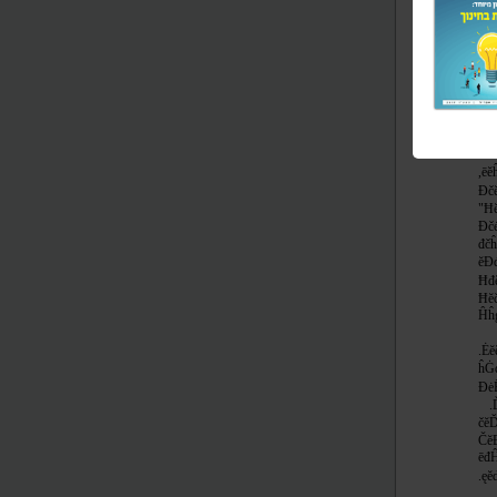
ěđ
ęĕ
.Đ
ęĕ
Ħđ
Đď
Ęĥ
ĦĤ
,ē
Đč
"Ħ
Đč
đč
ĕĐ
Ħđ
Ħĕ
Ĥĥ
.Ė
ĥĠ
Đė
.
čĕ
Čĕ
ēđ
.ę