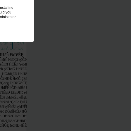
ĞđĢģĚ ęĞ ęĕčĘĦĥĚ
nstalling
ĎđĘđĜĕĚĕĤģ ,ěđĥĘ
ould you
Ēĕ ęĕďĕĚĘĦč ĤčđďĚ
inistrator.
đĔĕč ĕďĕĘ ęĚĢĞ ĦČ ČĕčĐĘ
č ĐĢđĞĜ ĔģĕđĤĠĐ ĦēĘĢĐ
Ě ,đĦđČ ęĕĚďģĚĥ
ėđĕĥ ęĐ ģĤĥ đĜĕčĐ ĤĥČ
Đđ ęĕėĚđĦ ęĕĤđĚĐ
תלמידים הבינו
השוויםשלהם. ה
đĦĕĥ ĐďĕĚĘ
ĥ đčĥ ĦđđĢč ęĕĜčĜ ęĕĜėĦĐ
ĚĘĦ ĤČĥđ "ęĕčđĘĥ ęĕĘė"
čĥ ęĕČĥđĜ ĦďĕĚĘč
đĚė ,ĦĜđđģĚĐ ĦĥĤč ĦđĎĐĜĦĐ
ęĕĜėĦĐĚ ĤėĕĜ ģĘē .ĐĘĕĚ
đĢđčģ ĘđĐĕĜč ČĘĚđ ĘĕĞĠ
 ĦđĚĤđĜĐ ēđĤč ĦČĒđ
ďĕĚĘĐ ĖĕĘĐĦč ęĕďĕĚĘĦĐ
ĚĒđĕ ďđďĕĞĘ ěĤģĐ ěĚ
đēĕĕđ ĕĢđĘē ĘđĘĝĚ À
Ħčč ęĕĤđĚđ ęĕďĕĚĘĦĘ
Ĝėč ĐĜđĤēČĐ ĦĞč đĠĦĦĥĐ
Ęĥ ĐĦĕĕēĜĐčđ ĐĦđĥČĤč
 ĐĤčĝĐč đĠĦĦĥĐ ęĐ
ĕđĤĠĘ ěėđĦĐ ĕĤĚđē ēđĦĕĠ