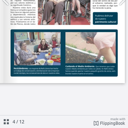
4
/
12