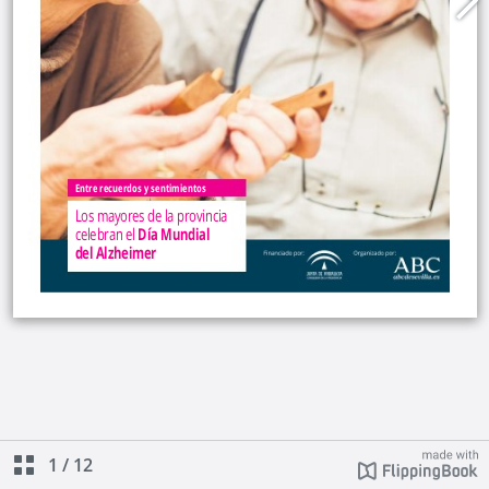
1
/
12