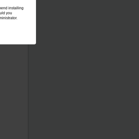
end installing
ould you
inistrator.