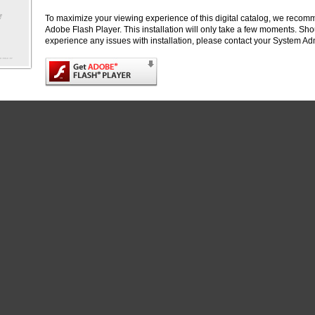
Rindschlüssel im Uhrzeigersinn
To maximize your viewing experience of this digital catalog, we recomm
festgeschraubt. Um den Vorgang zu
Adobe Flash Player. This installation will only take a few moments. Sh
erleichtern, empfehlen wir Ihnen
experience any issues with installation, please contact your System Adm
den einen sogenannten Steckschlüssel
zu verwenden.