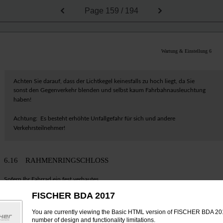
Page
159 / 194
Wartung & Einstellung 6
Achten Sie darauf, dass der Lichtkegel keinesfalls zu hoch liegt, da Sie
sonst den Gegenverkehr blenden und selbst kaum Fahrbahnausleuchtung
haben!
Achtung:
Es besteht erhöhte Unfallgefahr für sich und andere
Verkehrsteilnehmer!
6.16 RAHMENRINGSCHLOSS
Sofern Ihr Fahrrad ein fest verbautes
1
Rahmenringschloss besitzt, ist
FISCHER BDA 2017
es mit zwei Schrauben direkt am
Rahmen festgeschraubt. Diese
You are currently viewing the Basic HTML version of FISCHER BDA 201
werden mit einem 8 mm Maul- oder
number of design and functionality limitations.