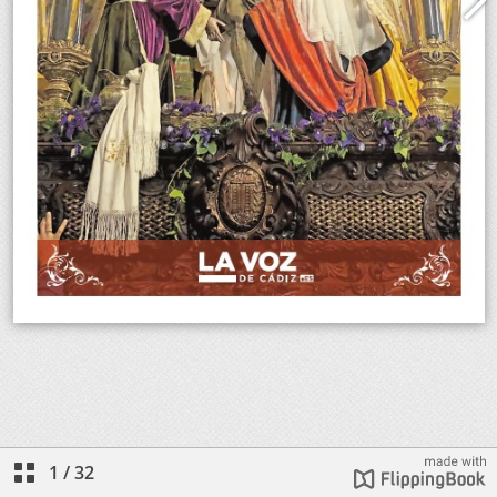
1
/
32